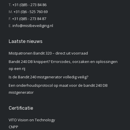
T.
+31 (0)85 - 273 84 86
M.
+31 (0)6 - 525 760 69
F.
+31 (0)85 - 273 84 87
E.
info@mistbeveiliging.nl
Laatste nieuws
Mistpatronen Bandit 320 – direct uit voorraad
Bandit 240 DB knippert? Errorcodes, oorzaken en oplossingen
op een rij
Is de Bandit 240 mistgenerator volledig veilig?
Een onderhoudsprotocol op maat voor de bandit 240 DB
mistgenerator
Certificatie
VITO Vision on Technology
CNPP