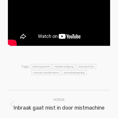
Tags:
alarmsysteem
mistbeveiliging
mistmachine
overval voorkomens
subsidieregeling
Bericht
VORIGE
navigatie
Inbraak gaat mist in door mistmachine
Vorig
bericht