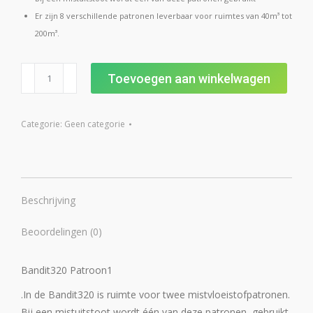
Er zijn 8 verschillende patronen leverbaar voor ruimtes van 40m³ tot
200m³.
Bandit320
Toevoegen aan winkelwagen
Patroon1
40~60m³
aantal
Categorie:
Geen categorie
Beschrijving
Beoordelingen (0)
Bandit320 Patroon1
.In de Bandit320 is ruimte voor twee mistvloeistofpatronen.
Bij een mistuitstoot wordt één van deze patronen gebruikt