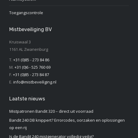
Toegangscontrole
Mistbeveiliging BV
Kruiswaal 3
1161 AL Zwanenburg
T.
+31 (0)85 - 273 84 86
M.
+31 (0)6 - 525 760 69
F.
+31 (0)85 - 273 84 87
E.
info@mistbeveiliging.nl
Laatste nieuws
Mistpatronen Bandit 320 – direct uit voorraad
Bandit 240 DB knippert? Errorcodes, oorzaken en oplossingen
op een rij
Is de Bandit 240 mistgenerator volledig veilig?