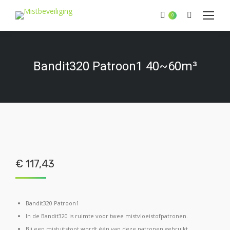
Zoeken:
0
Bandit320 Patroon1 40~60m³
€
117,43
Bandit320 Patroon1
In de Bandit320 is ruimte voor twee mistvloeistofpatronen.
Bij een mistuitstoot wordt één van deze patronen gebruikt