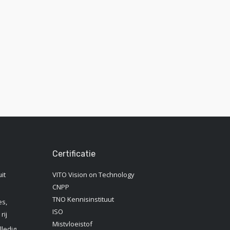
Certificatie
it
VITO Vision on Technology
CNPP
TNO Kennisinstituut‎
es,
ISO
rij
Mistvloeistof
lledig