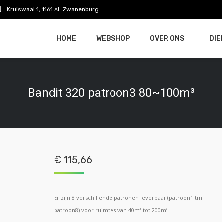
Kruiswaal 1, 1161 AL Zwanenburg
HOME
WEBSHOP
OVER ONS
DI
Bandit 320 patroon3 80~100m³
€
115,66
Er zijn 8 verschillende patronen leverbaar (patroon1 tm
patroon8) voor ruimtes van 40m³ tot 200m³.