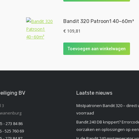
³
Bandit 320 Patroon1 40~60m³
€
109,81
Toevoegen aan winkelwagen
eiliging BV
Laatste nieuws
 3
Mistpatronen Bandit 320 – direct u
Zwanenburg
voorraad
Bandit 240 DB knippert? Errorcod
85 - 273 84 86
oorzaken en oplossingen op een 
6 - 525 760 69
5 - 273 84 87
Is de Bandit 240 mistgenerator vo