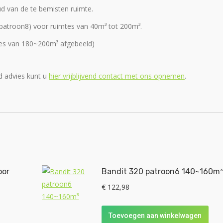
d van de te bemisten ruimte.
m patroon8) voor ruimtes van 40m³ tot 200m³.
mtes van 180~200m³ afgebeeld)
d advies kunt u
hier vrijblijvend contact met ons opnemen
.
oor
Bandit 320 patroon6 140~160m
€
122,98
Toevoegen aan winkelwagen