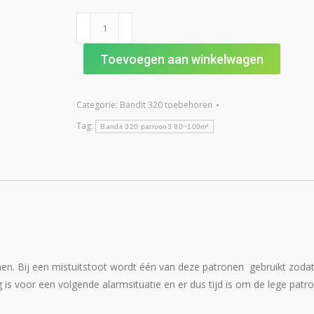
Bandit
320
patroon3
Toevoegen aan winkelwagen
80~100m³
aantal
Categorie:
Bandit 320 toebehoren
Tag:
Bandit 320 patroon3 80~100m³
nen. Bij een mistuitstoot wordt één van deze patronen gebruikt zodat
s voor een volgende alarmsituatie en er dus tijd is om de lege patr