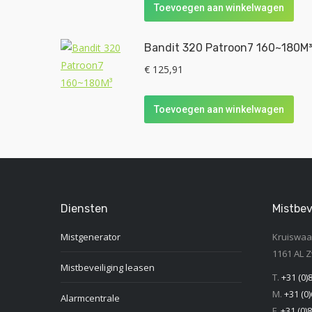
Toevoegen aan winkelwagen
Bandit 320 Patroon7 160~180M
€
125,91
Toevoegen aan winkelwagen
Diensten
Mistbev
Mistgenerator
Kruiswaal
1161 AL 
Mistbeveiliging leasen
T.
+31 (0)
M.
+31 (0)
Alarmcentrale
F.
+31 (0)8