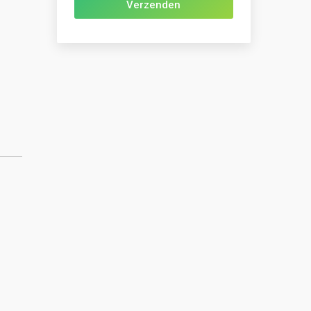
Gelieve dit veld leeg te laten.
³