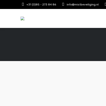
+31 (0)85 - 273 84 86
info@mistbeveiliging.nl