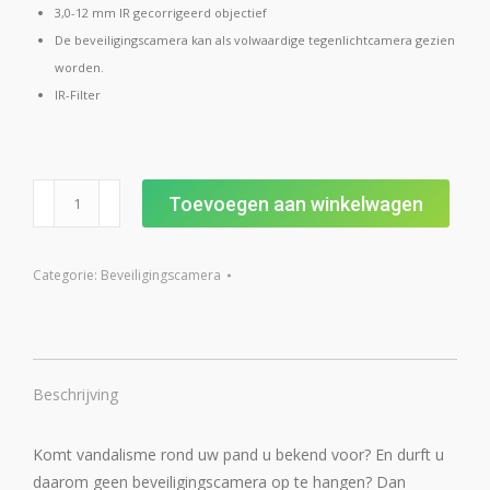
3,0-12 mm IR gecorrigeerd objectief
De beveiligingscamera kan als volwaardige tegenlichtcamera gezien
worden.
IR-Filter
Vandaalbestendige
Toevoegen aan winkelwagen
dome
beveiligingscamera
aantal
Categorie:
Beveiligingscamera
Beschrijving
Komt vandalisme rond uw pand u bekend voor? En durft u
daarom geen beveiligingscamera op te hangen? Dan