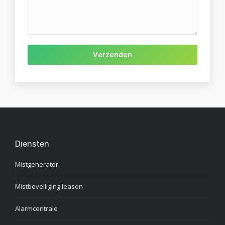
Gelieve dit veld leeg te laten.
Diensten
Mistgenerator
Mistbeveiliging leasen
Alarmcentrale