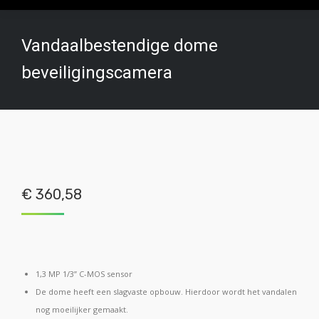
Vandaalbestendige dome
beveiligingscamera
€
360,58
1,3 MP 1/3” C-MOS sensor
De dome heeft een slagvaste opbouw. Hierdoor wordt het vandalen
nog moeilijker gemaakt.