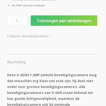
Als WDR camera inzetbaar
X-
Toevoegen aan winkelwagen
GEN4
1.3
MP
Categorie:
Beveiligingscamera
pinhole
beveiligingscamera
aantal
Beschrijving
Deze X-GEN4 1.3MP pinhole beveiligingscamera mag
dan misschien erg klein van stuk zijn, hij doet niet
onder voor grotere beveiligingscamera’s. Alle
beveiligingscamera’s van X-GEN staan bekend om
hun goede lichtgevoeligheid, waardoor de
beveiligingscamera ook bij minimale