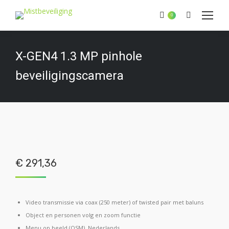
Zoeken:
0
X-GEN4 1.3 MP pinhole
beveiligingscamera
€
291,36
Video transmissie via coax (250 meter) of twisted pair met baluns
Object en personen volg en zoom functie
Menu op beeld (OSM), Nederlands