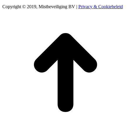
Copyright © 2019, Mistbeveiliging BV |
Privacy & Cookiebeleid
T
n
b