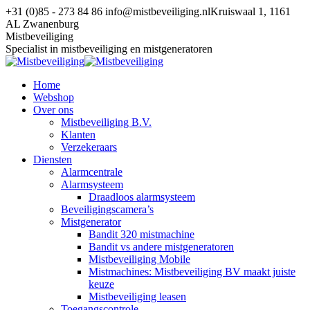
Spring
+31 (0)85 - 273 84 86
info@mistbeveiliging.nl
Kruiswaal 1, 1161
naar
AL Zwanenburg
content
Facebook
YouTube
X
Mistbeveiliging
page
page
page
Specialist in mistbeveiliging en mistgeneratoren
opens
opens
opens
in
in
in
Home
new
new
new
Webshop
window
window
window
Over ons
Mistbeveiliging B.V.
Klanten
Verzekeraars
Diensten
Alarmcentrale
Alarmsysteem
Draadloos alarmsysteem
Beveiligingscamera’s
Mistgenerator
Bandit 320 mistmachine
Bandit vs andere mistgeneratoren
Mistbeveiliging Mobile
Mistmachines: Mistbeveiliging BV maakt juiste
keuze
Mistbeveiliging leasen
Toegangscontrole