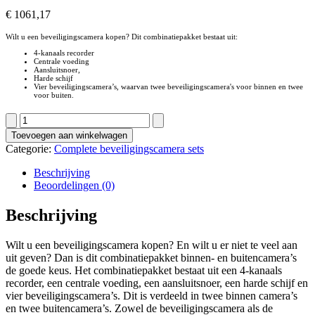
€
1061,17
Wilt u een beveiligingscamera kopen? Dit combinatiepakket bestaat uit:
4-kanaals recorder
Centrale voeding
Aansluitsnoer,
Harde schijf
Vier beveiligingscamera’s, waarvan twee beveiligingscamera's voor binnen en twee
voor buiten.
Beveiligingscamera
kopen:
Toevoegen aan winkelwagen
combinatie
Categorie:
Complete beveiligingscamera sets
pakket
aantal
Beschrijving
Beoordelingen (0)
Beschrijving
Wilt u een beveiligingscamera kopen? En wilt u er niet te veel aan
uit geven? Dan is dit combinatiepakket binnen- en buitencamera’s
de goede keus. Het combinatiepakket bestaat uit een 4-kanaals
recorder, een centrale voeding, een aansluitsnoer, een harde schijf en
vier beveiligingscamera’s. Dit is verdeeld in twee binnen camera’s
en twee buitencamera’s. Zowel de beveiligingscamera als de