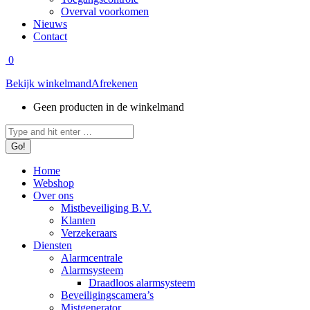
Overval voorkomen
Nieuws
Contact
0
Bekijk winkelmand
Afrekenen
Geen producten in de winkelmand
Zoeken:
Home
Webshop
Over ons
Mistbeveiliging B.V.
Klanten
Verzekeraars
Diensten
Alarmcentrale
Alarmsysteem
Draadloos alarmsysteem
Beveiligingscamera’s
Mistgenerator