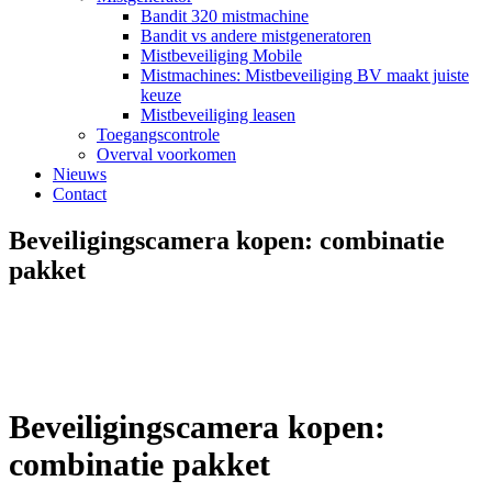
Bandit 320 mistmachine
Bandit vs andere mistgeneratoren
Mistbeveiliging Mobile
Mistmachines: Mistbeveiliging BV maakt juiste
keuze
Mistbeveiliging leasen
Toegangscontrole
Overval voorkomen
Nieuws
Contact
Beveiligingscamera kopen: combinatie
pakket
Beveiligingscamera kopen:
combinatie pakket