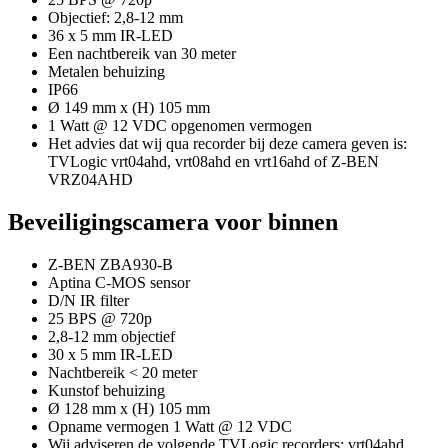
Objectief: 2,8-12 mm
36 x 5 mm IR-LED
Een nachtbereik van 30 meter
Metalen behuizing
IP66
Ø 149 mm x (H) 105 mm
1 Watt @ 12 VDC opgenomen vermogen
Het advies dat wij qua recorder bij deze camera geven is:
TVLogic vrt04ahd, vrt08ahd en vrt16ahd of Z-BEN
VRZ04AHD
Beveiligingscamera voor binnen
Z-BEN ZBA930-B
Aptina C-MOS sensor
D/N IR filter
25 BPS @ 720p
2,8-12 mm objectief
30 x 5 mm IR-LED
Nachtbereik < 20 meter
Kunstof behuizing
Ø 128 mm x (H) 105 mm
Opname vermogen 1 Watt @ 12 VDC
Wij adviseren de volgende TVLogic recorders: vrt04ahd,