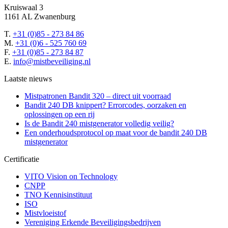
Kruiswaal 3
1161 AL Zwanenburg
T.
+31 (0)85 - 273 84 86
M.
+31 (0)6 - 525 760 69
F.
+31 (0)85 - 273 84 87
E.
info@mistbeveiliging.nl
Laatste nieuws
Mistpatronen Bandit 320 – direct uit voorraad
Bandit 240 DB knippert? Errorcodes, oorzaken en
oplossingen op een rij
Is de Bandit 240 mistgenerator volledig veilig?
Een onderhoudsprotocol op maat voor de bandit 240 DB
mistgenerator
Certificatie
VITO Vision on Technology
CNPP
TNO Kennisinstituut‎
ISO
Mistvloeistof
Vereniging Erkende Beveiligingsbedrijven