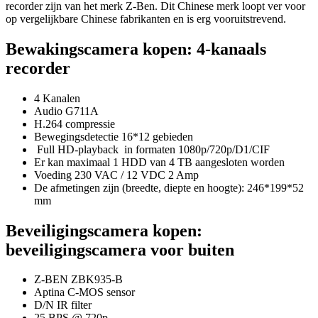
recorder zijn van het merk Z-Ben. Dit Chinese merk loopt ver voor
op vergelijkbare Chinese fabrikanten en is erg vooruitstrevend.
Bewakingscamera kopen: 4-kanaals
recorder
4 Kanalen
Audio G711A
H.264 compressie
Bewegingsdetectie 16*12 gebieden
Full HD-playback in formaten 1080p/720p/D1/CIF
Er kan maximaal 1 HDD van 4 TB aangesloten worden
Voeding 230 VAC / 12 VDC 2 Amp
De afmetingen zijn (breedte, diepte en hoogte): 246*199*52
mm
Beveiligingscamera kopen:
beveiligingscamera voor buiten
Z-BEN ZBK935-B
Aptina C-MOS sensor
D/N IR filter
25 BPS @ 720p