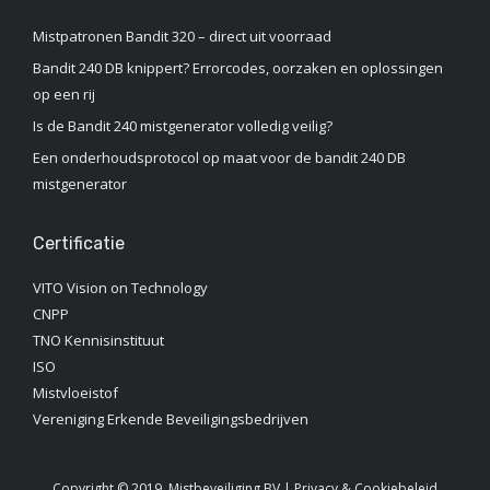
Mistpatronen Bandit 320 – direct uit voorraad
Bandit 240 DB knippert? Errorcodes, oorzaken en oplossingen
op een rij
Is de Bandit 240 mistgenerator volledig veilig?
Een onderhoudsprotocol op maat voor de bandit 240 DB
mistgenerator
Certificatie
VITO Vision on Technology
CNPP
TNO Kennisinstituut‎
ISO
Mistvloeistof
Vereniging Erkende Beveiligingsbedrijven
Copyright © 2019, Mistbeveiliging BV |
Privacy & Cookiebeleid