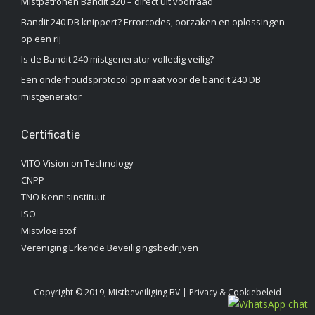
Mistpatronen Bandit 320 – direct uit voorraad
Bandit 240 DB knippert? Errorcodes, oorzaken en oplossingen
op een rij
Is de Bandit 240 mistgenerator volledig veilig?
Een onderhoudsprotocol op maat voor de bandit 240 DB
mistgenerator
Certificatie
VITO Vision on Technology
CNPP
TNO Kennisinstituut‎
ISO
Mistvloeistof
Vereniging Erkende Beveiligingsbedrijven
Copyright © 2019, Mistbeveiliging BV |
Privacy & Cookiebeleid