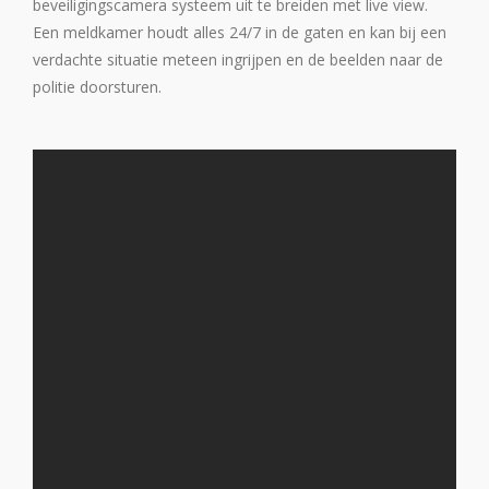
beveiligingscamera systeem uit te breiden met live view.
Een meldkamer houdt alles 24/7 in de gaten en kan bij een
verdachte situatie meteen ingrijpen en de beelden naar de
politie doorsturen.