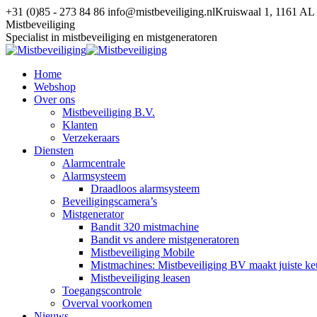
Spring
+31 (0)85 - 273 84 86
info@mistbeveiliging.nl
Kruiswaal 1, 1161 A
naar
Facebook
YouTube
X
Mistbeveiliging
content
page
page
page
Specialist in mistbeveiliging en mistgeneratoren
opens
opens
opens
in
in
in
Home
new
new
new
Webshop
window
window
window
Over ons
Mistbeveiliging B.V.
Klanten
Verzekeraars
Diensten
Alarmcentrale
Alarmsysteem
Draadloos alarmsysteem
Beveiligingscamera’s
Mistgenerator
Bandit 320 mistmachine
Bandit vs andere mistgeneratoren
Mistbeveiliging Mobile
Mistmachines: Mistbeveiliging BV maakt juiste ke
Mistbeveiliging leasen
Toegangscontrole
Overval voorkomen
Nieuws