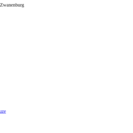
L Zwanenburg
uze