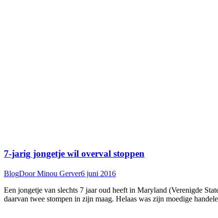
7-jarig jongetje wil overval stoppen
Blog
Door
Minou Gerver
6 juni 2016
Een jongetje van slechts 7 jaar oud heeft in Maryland (Verenigde Stat
daarvan twee stompen in zijn maag. Helaas was zijn moedige handele