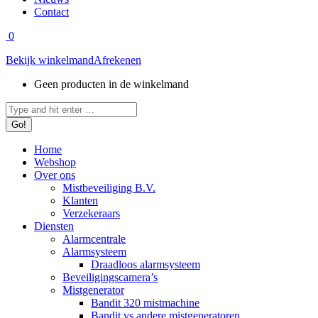
Contact
0
Bekijk winkelmand
Afrekenen
Geen producten in de winkelmand
Zoeken:
Home
Webshop
Over ons
Mistbeveiliging B.V.
Klanten
Verzekeraars
Diensten
Alarmcentrale
Alarmsysteem
Draadloos alarmsysteem
Beveiligingscamera’s
Mistgenerator
Bandit 320 mistmachine
Bandit vs andere mistgeneratoren