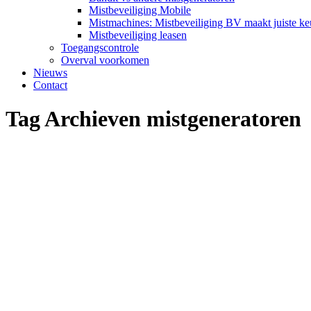
Mistbeveiliging Mobile
Mistmachines: Mistbeveiliging BV maakt juiste ke
Mistbeveiliging leasen
Toegangscontrole
Overval voorkomen
Nieuws
Contact
Tag Archieven
mistgeneratoren