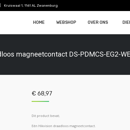
Kruiswaal 1, 1161 AL Zwanenburg
HOME
WEBSHOP
OVER ONS
DI
HOME
WEBSHOP
OVER ONS
DI
adloos magneetcontact DS-PDMCS-EG2-W
€
68,97
Dit product bevat;
Eén Hikvision draadloos magneetcontact.