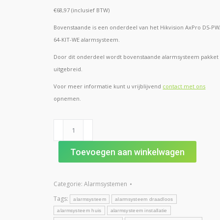
€68,97 (inclusief BTW)
Bovenstaande is een onderdeel van het Hikvision AxPro DS-P
64-KIT-WE alarmsysteem.
Door dit onderdeel wordt bovenstaande alarmsysteem pakket
uitgebreid.
Voor meer informatie kunt u vrijblijvend
contact met ons
opnemen.
Hikvision
draadloos
magneetcontact
Toevoegen aan winkelwagen
DS-
PDMCS-
Categorie:
Alarmsystemen
EG2-
WE
Tags:
alarmsysteem
alarmsysteem draadloos
alarmsysteem
alarmsysteem huis
alarmsysteem installatie