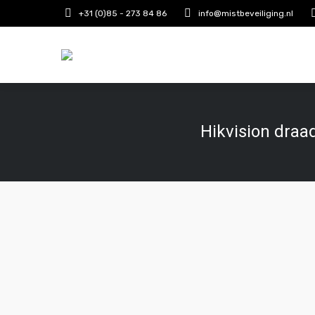
+31 (0)85 - 273 84 86
info@mistbeveiliging.nl
Hikvision dra