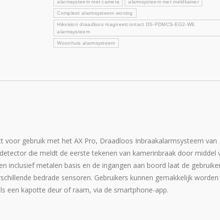
aantal
alarmsysteem met camera
alarmsysteem met meldkamer
Compleet alarmsysteem woning
Hikvision draadloos magneetcontact DS-PDMCS-EG2-WE
alarmsysteem
Woonhuis alarmsysteem
voor gebruik met het AX Pro, Draadloos Inbraakalarmsysteem van
etector die meldt de eerste tekenen van kamerinbraak door middel 
en inclusief metalen basis en de ingangen aan boord laat de gebruike
rschillende bedrade sensoren. Gebruikers kunnen gemakkelijk worden
ls een kapotte deur of raam, via de smartphone-app.