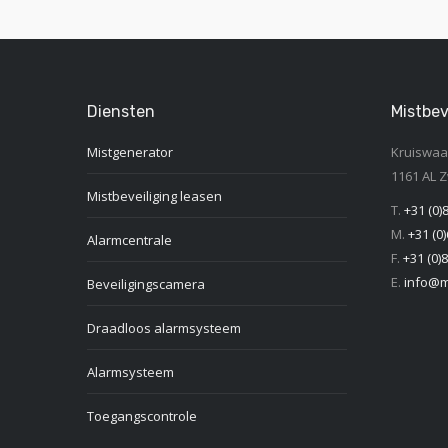
Diensten
Mistbev
Mistgenerator
Kruiswaal
1161 AL 
Mistbeveiliging leasen
T.
+31 (0)
M.
+31 (0)
Alarmcentrale
F.
+31 (0)8
E.
info@mi
Beveiligingscamera
Draadloos alarmsysteem
Alarmsysteem
Toegangscontrole