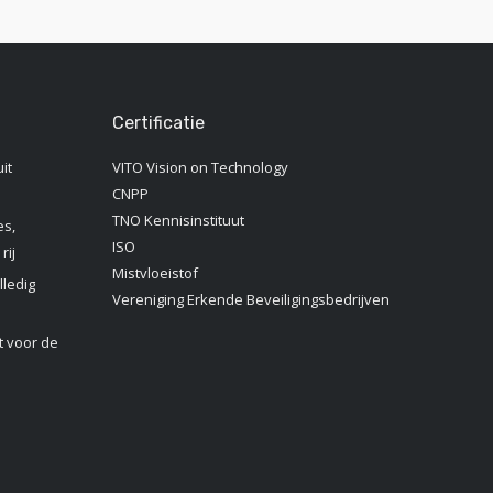
Certificatie
it
VITO Vision on Technology
CNPP
TNO Kennisinstituut‎
es,
ISO
rij
Mistvloeistof
lledig
Vereniging Erkende Beveiligingsbedrijven
 voor de