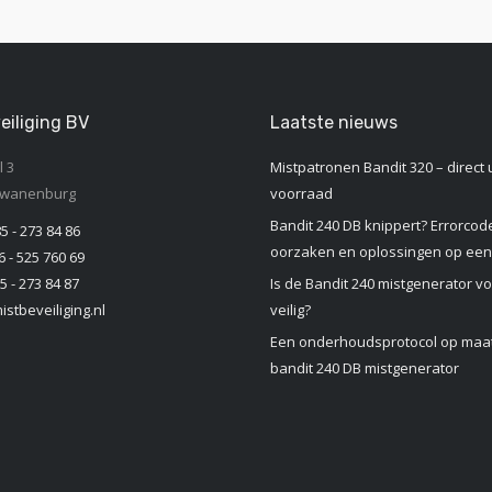
eiliging BV
Laatste nieuws
 3
Mistpatronen Bandit 320 – direct u
Zwanenburg
voorraad
Bandit 240 DB knippert? Errorcod
85 - 273 84 86
oorzaken en oplossingen op een 
6 - 525 760 69
5 - 273 84 87
Is de Bandit 240 mistgenerator vo
stbeveiliging.nl
veilig?
Een onderhoudsprotocol op maat
bandit 240 DB mistgenerator