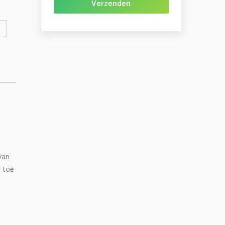
van
r toe