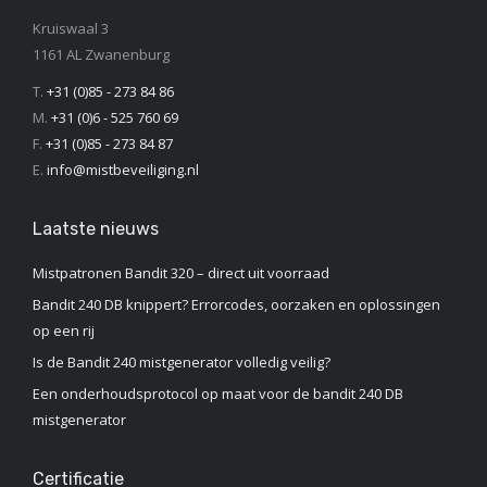
Kruiswaal 3
1161 AL Zwanenburg
T.
+31 (0)85 - 273 84 86
M.
+31 (0)6 - 525 760 69
F.
+31 (0)85 - 273 84 87
E.
info@mistbeveiliging.nl
Laatste nieuws
Mistpatronen Bandit 320 – direct uit voorraad
Bandit 240 DB knippert? Errorcodes, oorzaken en oplossingen
op een rij
Is de Bandit 240 mistgenerator volledig veilig?
Een onderhoudsprotocol op maat voor de bandit 240 DB
mistgenerator
Certificatie