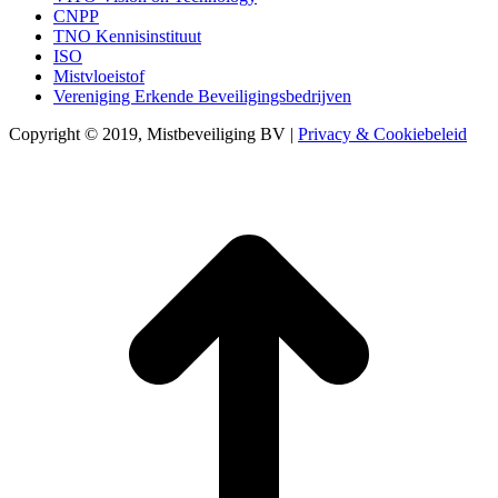
CNPP
TNO Kennisinstituut‎
ISO
Mistvloeistof
Vereniging Erkende Beveiligingsbedrijven
Copyright © 2019, Mistbeveiliging BV |
Privacy & Cookiebeleid
T
n
b