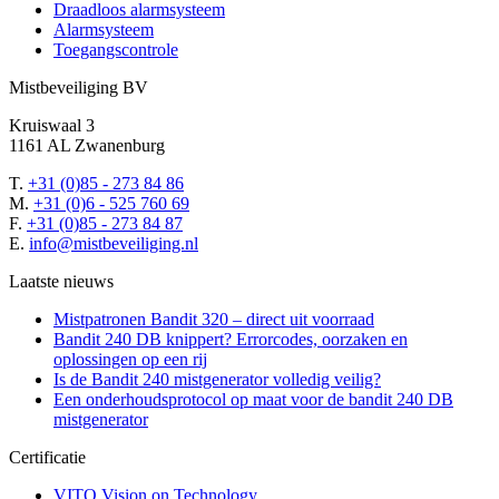
Draadloos alarmsysteem
Alarmsysteem
Toegangscontrole
Mistbeveiliging BV
Kruiswaal 3
1161 AL Zwanenburg
T.
+31 (0)85 - 273 84 86
M.
+31 (0)6 - 525 760 69
F.
+31 (0)85 - 273 84 87
E.
info@mistbeveiliging.nl
Laatste nieuws
Mistpatronen Bandit 320 – direct uit voorraad
Bandit 240 DB knippert? Errorcodes, oorzaken en
oplossingen op een rij
Is de Bandit 240 mistgenerator volledig veilig?
Een onderhoudsprotocol op maat voor de bandit 240 DB
mistgenerator
Certificatie
VITO Vision on Technology