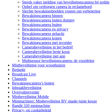
Steeds vaker melding van beveiligingscamera bij politie
Ophef om verborgen camera in reclamebord
Slechte bewakingsbeelden vragen om verbetering
Bewakingscamera binnen
Bewakingscamera buiten dummy
Bewakingscamera buiten
Bewakingscamera en privacy
Bewakingscamera gehackt
Bewakingscamera kopen
Bewakingscamera met recorder
Camerabeveiliging in het bedrijf
Camerabeveiliging beste koop
Camerabeveiliging met app
Multisensor beveiligingscamera: de voordelen
Mistbeveiliging voor woonhuizen
Bedankt
Broadcast Live
Channels
Bewakingscamera’s buiten
Inbraakbeveiliging
Overvalpreventie
Mistbeveiliging Mobile
Mistmachines: Mistbeveiliging BV maakt juiste keuze
Bandit 320 mistmachine
Privacy- en cookiebeleid