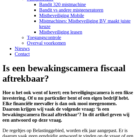
Bandit 320 mistmachine
Bandit vs andere mistgeneratoren
Mistbeveiliging Mobile
Mistmachines: Mistbeveiliging BV maakt juiste
keuze
Mistbeveiliging leasen
Toegangscontrole
Overval voorkomen
Nieuws
Contact
Is een bewakingscamera fiscaal
aftrekbaar?
Hoe u het ook went of keert; een beveiligingscamera is een fikse
investering. Of u nu particulier bent of een eigen bedrijf hebt.
Elke financiële meevaller is dan ook mooi meegenomen.
Daarom krijgen wij vaak de volgende vraag: ‘is een
bewakingscamera fiscaal aftrekbaar’? In dit artikel geven wij
een antwoord op deze vraag.
De regeltjes op Belastinggebied, worden elk jaar aangepast. Er is
daarom vaak geen eenduidig antwoord te vinden op de vraag of een