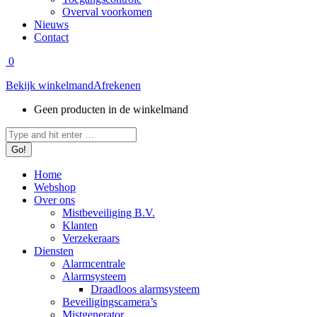
Overval voorkomen
Nieuws
Contact
0
Bekijk winkelmand
Afrekenen
Geen producten in de winkelmand
Zoeken:
Home
Webshop
Over ons
Mistbeveiliging B.V.
Klanten
Verzekeraars
Diensten
Alarmcentrale
Alarmsysteem
Draadloos alarmsysteem
Beveiligingscamera’s
Mistgenerator