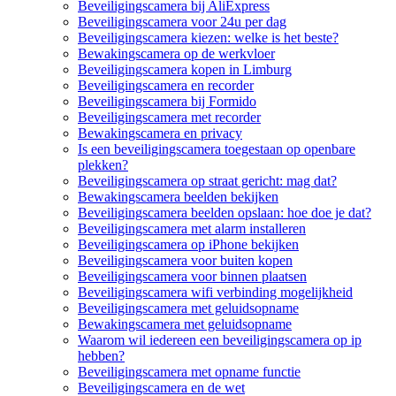
Beveiligingscamera bij AliExpress
Beveiligingscamera voor 24u per dag
Beveiligingscamera kiezen: welke is het beste?
Bewakingscamera op de werkvloer
Beveiligingscamera kopen in Limburg
Beveiligingscamera en recorder
Beveiligingscamera bij Formido
Beveiligingscamera met recorder
Bewakingscamera en privacy
Is een beveiligingscamera toegestaan op openbare
plekken?
Beveiligingscamera op straat gericht: mag dat?
Bewakingscamera beelden bekijken
Beveiligingscamera beelden opslaan: hoe doe je dat?
Beveiligingscamera met alarm installeren
Beveiligingscamera op iPhone bekijken
Beveiligingscamera voor buiten kopen
Beveiligingscamera voor binnen plaatsen
Beveiligingscamera wifi verbinding mogelijkheid
Beveiligingscamera met geluidsopname
Bewakingscamera met geluidsopname
Waarom wil iedereen een beveiligingscamera op ip
hebben?
Beveiligingscamera met opname functie
Beveiligingscamera en de wet