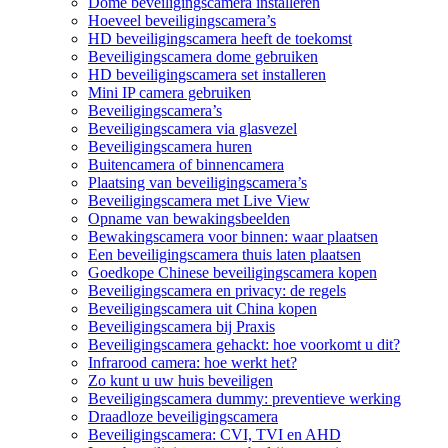
Dome beveiligingscamera installeren
Hoeveel beveiligingscamera’s
HD beveiligingscamera heeft de toekomst
Beveiligingscamera dome gebruiken
HD beveiligingscamera set installeren
Mini IP camera gebruiken
Beveiligingscamera’s
Beveiligingscamera via glasvezel
Beveiligingscamera huren
Buitencamera of binnencamera
Plaatsing van beveiligingscamera’s
Beveiligingscamera met Live View
Opname van bewakingsbeelden
Bewakingscamera voor binnen: waar plaatsen
Een beveiligingscamera thuis laten plaatsen
Goedkope Chinese beveiligingscamera kopen
Beveiligingscamera en privacy: de regels
Beveiligingscamera uit China kopen
Beveiligingscamera bij Praxis
Beveiligingscamera gehackt: hoe voorkomt u dit?
Infrarood camera: hoe werkt het?
Zo kunt u uw huis beveiligen
Beveiligingscamera dummy: preventieve werking
Draadloze beveiligingscamera
Beveiligingscamera: CVI, TVI en AHD