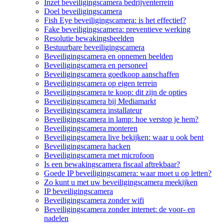
Inzet beveiligingscamera bedrijventerrein
Doel beveiligingscamera
Fish Eye beveiligingscamera: is het effectief?
Fake beveiligingscamera: preventieve werking
Resolutie bewakingsbeelden
Bestuurbare beveiligingscamera
Beveiligingscamera en opnemen beelden
Beveiligingscamera en personeel
Beveiligingscamera goedkoop aanschaffen
Beveiligingscamera op eigen terrein
Beveiligingscamera te koop: dit zijn de opties
Beveiligingscamera bij Mediamarkt
Beveiligingscamera installateur
Beveiligingscamera in lamp: hoe verstop je hem?
Beveiligingscamera monteren
Beveiligingscamera live bekijken: waar u ook bent
Beveiligingscamera hacken
Beveiligingscamera met microfoon
Is een bewakingscamera fiscaal aftrekbaar?
Goede IP beveiligingscamera: waar moet u op letten?
Zo kunt u met uw beveiligingscamera meekijken
IP beveiligingscamera
Beveiligingscamera zonder wifi
Beveiligingscamera zonder internet: de voor- en
nadelen