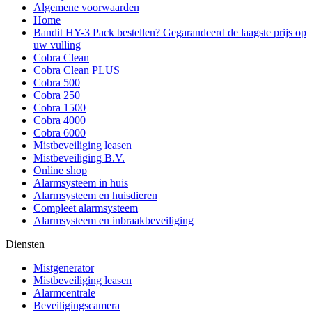
Algemene voorwaarden
Home
Bandit HY-3 Pack bestellen? Gegarandeerd de laagste prijs op
uw vulling
Cobra Clean
Cobra Clean PLUS
Cobra 500
Cobra 250
Cobra 1500
Cobra 4000
Cobra 6000
Mistbeveiliging leasen
Mistbeveiliging B.V.
Online shop
Alarmsysteem in huis
Alarmsysteem en huisdieren
Compleet alarmsysteem
Alarmsysteem en inbraakbeveiliging
Diensten
Mistgenerator
Mistbeveiliging leasen
Alarmcentrale
Beveiligingscamera