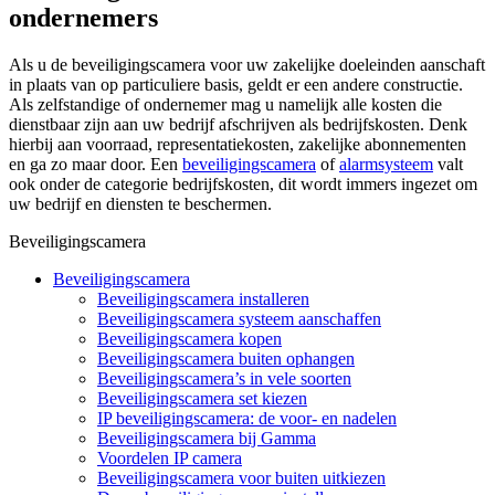
ondernemers
Als u de beveiligingscamera voor uw zakelijke doeleinden aanschaft
in plaats van op particuliere basis, geldt er een andere constructie.
Als zelfstandige of ondernemer mag u namelijk alle kosten die
dienstbaar zijn aan uw bedrijf afschrijven als bedrijfskosten. Denk
hierbij aan voorraad, representatiekosten, zakelijke abonnementen
en ga zo maar door. Een
beveiligingscamera
of
alarmsysteem
valt
ook onder de categorie bedrijfskosten, dit wordt immers ingezet om
uw bedrijf en diensten te beschermen.
Beveiligingscamera
Beveiligingscamera
Beveiligingscamera installeren
Beveiligingscamera systeem aanschaffen
Beveiligingscamera kopen
Beveiligingscamera buiten ophangen
Beveiligingscamera’s in vele soorten
Beveiligingscamera set kiezen
IP beveiligingscamera: de voor- en nadelen
Beveiligingscamera bij Gamma
Voordelen IP camera
Beveiligingscamera voor buiten uitkiezen